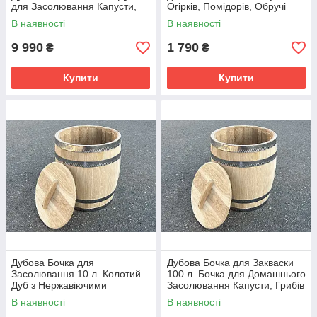
для Засолювання Капусти,
Огірків, Помідорів, Обручі
Помідорів, Огірків
Нержавіюча сталь
В наявності
В наявності
9 990
1 790
₴
₴
Купити
Купити
Дубова Бочка для
Дубова Бочка для Закваски
Засолювання 10 л. Колотий
100 л. Бочка для Домашнього
Дуб з Нержавіючими
Засолювання Капусти, Грибів
Обручами для Капусти та
та Овочів
В наявності
В наявності
Овочів