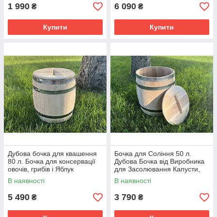
1 990
6 090
₴
₴
Купити
Купити
Дубова бочка для квашення
Бочка для Соління 50 л.
80 л. Бочка для консервації
Дубова Бочка від Виробника
овочів, грибів і Яблук
для Засолювання Капусти,
Яблук, Огірків
В наявності
В наявності
5 490
3 790
₴
₴