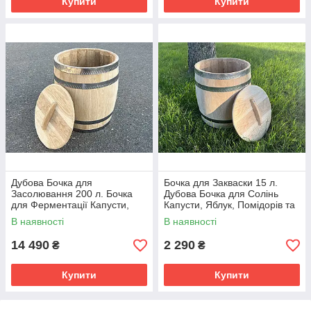
Купити
Купити
Дубова Бочка для
Бочка для Закваски 15 л.
Засолювання 200 л. Бочка
Дубова Бочка для Солінь
для Ферментації Капусти,
Капусти, Яблук, Помідорів та
Яблук, Моркви. Нержавіючі
Домашнього Квашення
В наявності
В наявності
Обручі
14 490
2 290
₴
₴
Купити
Купити