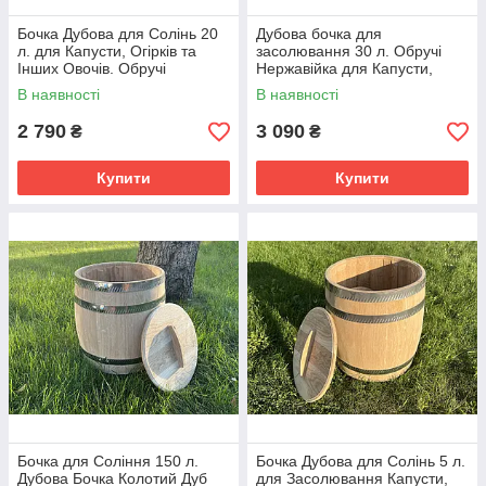
Бочка Дубова для Солінь 20
Дубова бочка для
л. для Капусти, Огірків та
засолювання 30 л. Обручі
Інших Овочів. Обручі
Нержавійка для Капусти,
Нержавійка
Помідорів та Овочів
В наявності
В наявності
2 790
3 090
₴
₴
Купити
Купити
Бочка для Соління 150 л.
Бочка Дубова для Солінь 5 л.
Дубова Бочка Колотий Дуб
для Засолювання Капусти,