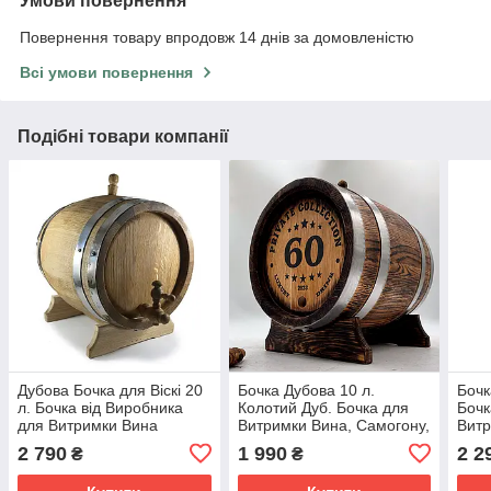
Умови повернення
Повернення товару впродовж 14 днів за домовленістю
Всі умови повернення
Подібні товари компанії
Дубова Бочка для Віскі 20
Бочка Дубова 10 л.
Бочк
л. Бочка від Виробника
Колотий Дуб. Бочка для
Бочк
для Витримки Вина
Витримки Вина, Самогону,
Витр
Коньяку
Персональне
Обру
2 790
1 990
2 2
₴
₴
Гравіювання, Подарунок
Батькові