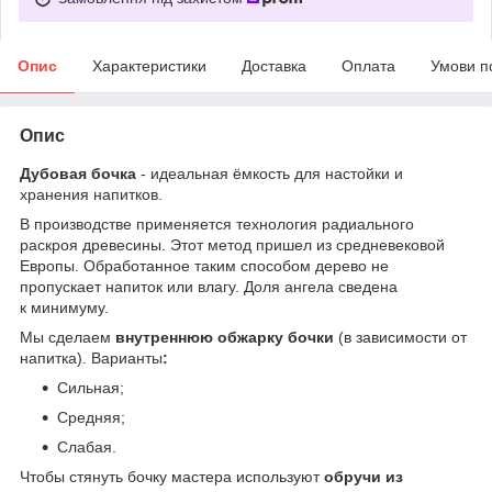
Опис
Характеристики
Доставка
Оплата
Умови п
Опис
Дубовая бочка
- идеальная ёмкость для настойки и
хранения напитков.
В производстве применяется технология радиального
раскроя древесины. Этот метод пришел из средневековой
Европы. Обработанное таким способом дерево не
пропускает напиток или влагу. Доля ангела сведена
к минимуму.
Мы сделаем
внутреннюю обжарку бочки
(в зависимости от
напитка).
Варианты
:
Сильная;
Средняя;
Слабая.
Чтобы стянуть бочку мастера используют
обручи из