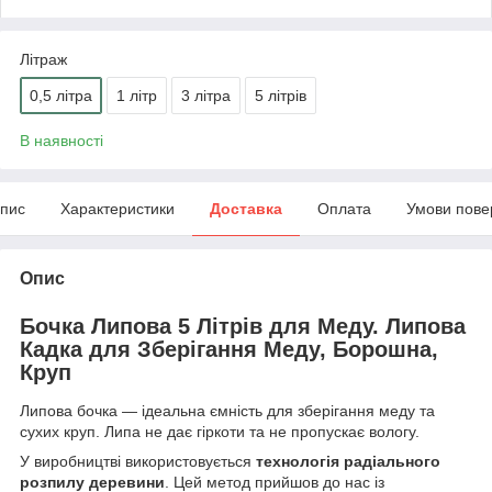
Літраж
0,5 літра
1 літр
3 літра
5 літрів
В наявності
пис
Характеристики
Доставка
Оплата
Умови пове
Опис
Бочка Липова 5 Літрів для Меду. Липова
Кадка для Зберігання Меду, Борошна,
Круп
Липова бочка — ідеальна ємність для зберігання меду та
сухих круп. Липа не дає гіркоти та не пропускає вологу.
У виробництві використовується
технологія радіального
розпилу деревини
. Цей метод прийшов до нас із