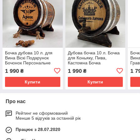
Бочка дубова 10 л. для
Дубова бочка 10 л. Бочка
Бочк
Вина Віскі Подарунок
для Коньяку, Пива,
Вина
Бочонок Персональне
Кастомна Бочка
Грав
Гравіювання, Подарунок
Подарунок Батькові на
Коло
1 990
1 990
1 7
₴
₴
Побратиму
Ювілей
Купити
Купити
Про нас
Рейтинг не сформований
Менше 5 відгуків за останній рік
Працює з 28.07.2020