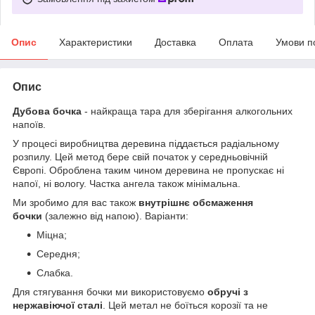
Опис
Характеристики
Доставка
Оплата
Умови п
Опис
Дубова бочка
- найкраща тара для зберігання алкогольних
напоїв.
У процесі виробництва деревина піддається радіальному
розпилу. Цей метод бере свій початок у середньовічній
Європі. Оброблена таким чином деревина не пропускає ні
напої, ні вологу. Частка ангела також мінімальна.
Ми зробимо для вас також
внутрішнє обсмаження
бочки
(залежно від напою). Варіанти:
Міцна;
Середня;
Слабка.
Для стягування бочки ми використовуємо
обручі з
нержавіючої сталі
. Цей метал не боїться корозії та не