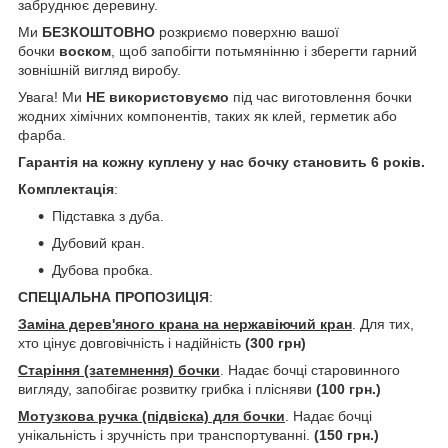
забруднює деревину.
Ми
БЕЗКОШТОВНО
розкриємо поверхню вашої
бочки
воском
, щоб запобігти потьмянінню і зберегти гарний
зовнішній вигляд виробу.
Увага! Ми
НЕ використовуємо
під час виготовлення бочки
жодних хімічних компонентів, таких як клей, герметик або
фарба.
Гарантія на кожну куплену у нас бочку становить 6 років.
Комплектація
:
Підставка з дуба.
Дубовий кран.
Дубова пробка.
СПЕЦІАЛЬНА ПРОПОЗИЦІЯ
:
Заміна дерев'яного крана на нержавіючий кран
. Для тих,
хто цінує довговічність і надійність
(300 грн)
Старіння (затемнення) бочки
. Надає бочці старовинного
вигляду, запобігає розвитку грибка і плісняви
(100 грн.)
Мотузкова ручка (підвіска) для бочки
. Надає бочці
унікальність і зручність при транспортуванні.
(150 грн.)