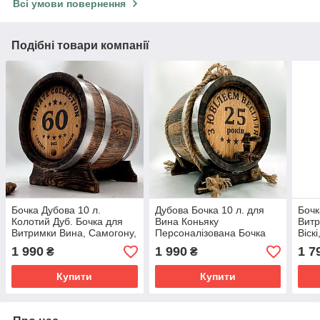
Всі умови повернення
Подібні товари компанії
Бочка Дубова 10 л.
Дубова Бочка 10 л. для
Бочк
Колотий Дуб. Бочка для
Вина Коньяку
Витр
Витримки Вина, Самогону,
Персоналізована Бочка
Віск
Персональне
Гравірування Подарунок
Грав
1 990
1 990
1 7
₴
₴
Гравіювання, Подарунок
Чоловікові
Пода
Батькові
Купити
Купити