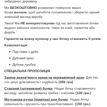
забруднює деревину.
Ми
БЕЗКОШТОВНО
розкриємо поверхню вашої
бочки
воском
, щоб запобігти потьмянінню і зберегти гарний
зовнішній вигляд виробу.
Увага! Ми
НЕ використовуємо
під час виготовлення бочки
жодних хімічних компонентів, таких як клей, герметик або
фарба.
Гарантія на кожну куплену у нас бочку становить 6 років.
Комплектація
:
Підставка з дуба.
Дубовий кран.
Дубова пробка.
СПЕЦІАЛЬНА ПРОПОЗИЦІЯ
:
Заміна дерев'яного крана на нержавіючий кран
. Для тих,
хто цінує довговічність і надійність
(300 грн)
Старіння (затемнення) бочки
. Надає бочці старовинного
вигляду, запобігає розвитку грибка і плісняви
(100 грн.)
Мотузкова ручка (підвіска) для бочки
. Надає бочці
унікальність і зручність при транспортуванні.
(150 грн.)