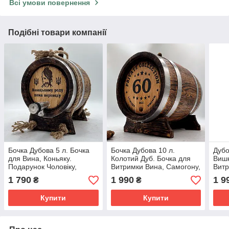
Всі умови повернення
Подібні товари компанії
Бочка Дубова 5 л. Бочка
Бочка Дубова 10 л.
Дубо
для Вина, Коньяку.
Колотий Дуб. Бочка для
Вишн
Подарунок Чоловіку,
Витримки Вина, Самогону,
Вит
Персональне Гравіювання
Персональне
Перс
1 790
1 990
1 9
₴
₴
Гравіювання, Подарунок
Под
Батькові
Купити
Купити