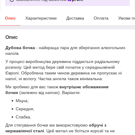
Опис
Характеристики
Доставка
Оплата
Умови п
Опис
Дубова бочка
- найкраща тара для зберігання алкогольних
напоїв.
У процесі виробництва деревина піддається радіальному
розпилу. Цей метод бере свій початок у середньовічній
Європі. Оброблена таким чином деревина не пропускає ні
напої, ні вологу. Частка ангела також мінімальна.
Ми зробимо для вас також
внутрішнє обсмаження
бочки
(залежно від напою). Варіанти:
Міцна;
Середня;
Слабка.
Для стягування бочки ми використовуємо
обручі з
нержавіючої сталі
. Цей метал не боїться корозії та не