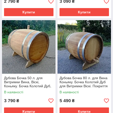
2 790
3 090
₴
₴
Купити
Купити
Дубова Бочка 50 л. для
Дубова Бочка 80 л. для Вина
Витримки Вина, Віскі,
Коньяку. Бочка Колотий Дуб
Коньяку. Бочка Колотий Дуб,
для Витримки Віскі. Покриття
Обручі Нержавіюча Сталь
Воском
В наявності
В наявності
3 790
5 490
₴
₴
Купити
Купити