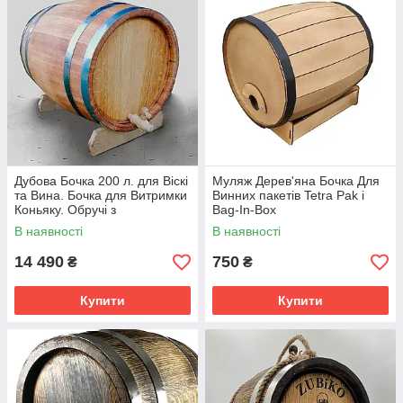
Дубова Бочка 200 л. для Віскі
Муляж Дерев'яна Бочка Для
та Вина. Бочка для Витримки
Винних пакетів Tetra Pak і
Коньяку. Обручі з
Bag-In-Box
Нержавіючої Сталі. Покриття
В наявності
В наявності
Воском
14 490
750
₴
₴
Купити
Купити