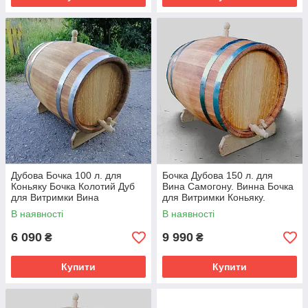
Дубова Бочка 100 л. для
Бочка Дубова 150 л. для
Коньяку Бочка Колотий Дуб
Вина Самогону. Винна Бочка
для Витримки Вина
для Витримки Коньяку.
Самогону, Покриття Воском
Обручі Нержавіюча Сталь
В наявності
В наявності
6 090
9 990
₴
₴
Купити
Купити