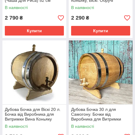
(Чаша Для Риса) 52 см
Коньяку, Віскі. Обручі
Нержавіюча Сталь.
В наявності
В наявності
2 790
2 290
₴
₴
Купити
Купити
Дубова Бочка для Віскі 20 л.
Дубова Бочка 30 л для
Бочка від Виробника для
Самогону. Бочки від
Витримки Вина Коньяку
Виробника для Витримки
Коньяку, Віскі, Алкоголю
В наявності
В наявності