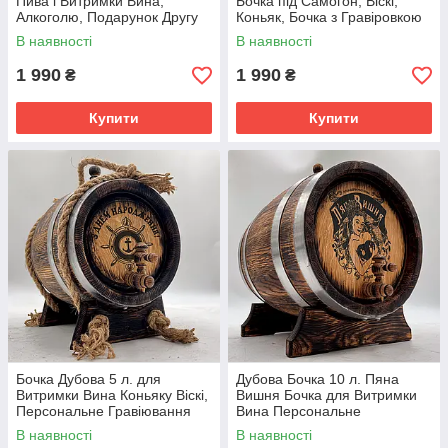
Пива і Витримки Вина,
Бочка під Самогон, Віскі,
Алкоголю, Подарунок Другу
Коньяк, Бочка з Гравіровкою
на День Народження
на Подарунок
В наявності
В наявності
1 990
1 990
₴
₴
Купити
Купити
Бочка Дубова 5 л. для
Дубова Бочка 10 л. Пяна
Витримки Вина Коньяку Віскі,
Вишня Бочка для Витримки
Персональне Гравіювання
Вина Персональне
для Чоловіка Подарунок
Гравіювання Подарунок
В наявності
В наявності
Батьку
Нареченому