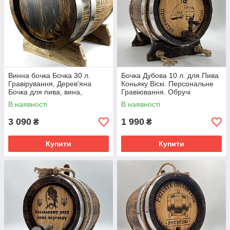
Винна бочка Бочка 30 л.
Бочка Дубова 10 л. для Пива
Гравірування, Дерев'яна
Коньяку Віскі. Персональне
Бочка для пива, вина,
Гравіювання. Обручі
коньяку, віскі, горілки,
Нержавіюча Сталь
В наявності
В наявності
самогону кальвадосу
3 090
1 990
₴
₴
Купити
Купити