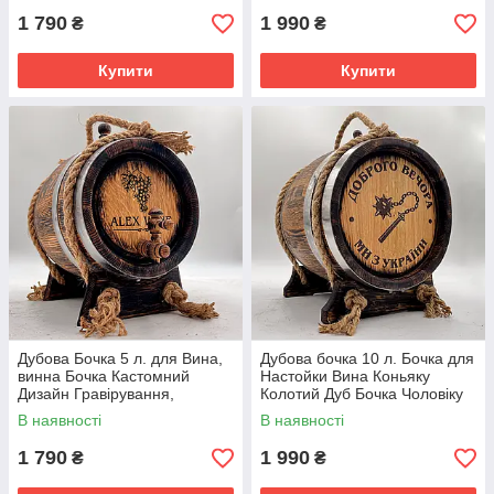
1 790
1 990
₴
₴
Купити
Купити
Дубова Бочка 5 л. для Вина,
Дубова бочка 10 л. Бочка для
винна Бочка Кастомний
Настойки Вина Коньяку
Дизайн Гравірування,
Колотий Дуб Бочка Чоловіку
Подарунок Братові Бочка на
Подарунок Брату
В наявності
В наявності
День Народження
1 790
1 990
₴
₴